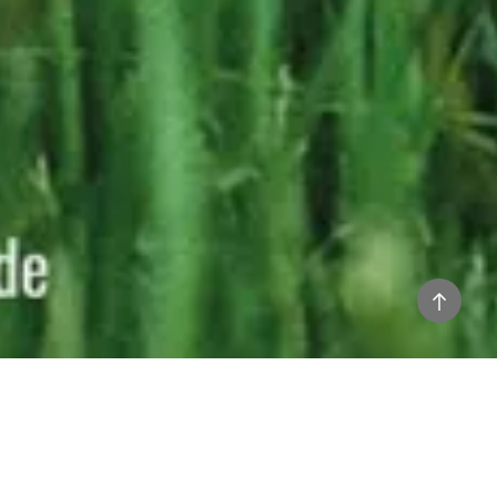
Back
to
top